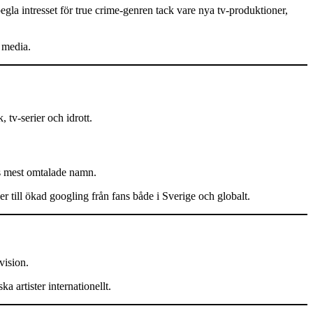
la intresset för true crime-genren tack vare nya tv-produktioner,
i media.
tv-serier och idrott.
ges mest omtalade namn.
r till ökad googling från fans både i Sverige och globalt.
vision.
a artister internationellt.