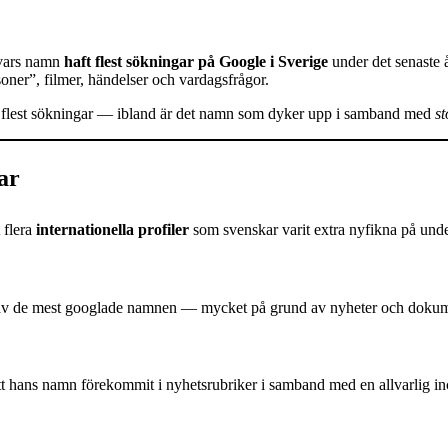
 vars namn
haft flest sökningar på Google i Sverige
under det senaste 
oner”, filmer, händelser och vardagsfrågor.
m får flest sökningar — ibland är det namn som dyker upp i samband med
st
ar
 flera
internationella profiler
som svenskar varit extra nyfikna på unde
 de mest googlade namnen — mycket på grund av nyheter och dokumen
tt hans namn förekommit i nyhetsrubriker i samband med en allvarlig in