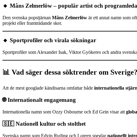
🔸 Måns Zelmerlöw – populär artist och programleda
Den svenska popstjärnan
Måns Zelmerlöw
är ett annat namn som oft
projekt eller framträdande sker.
🔸 Sportprofiler och virala sökningar
Sportprofiler som Alexander Isak, Viktor Gyökeres och andra svenska idr
📊 Vad säger dessa söktrender om Sverige
Att de mest googlade kändisarna omfattar både
internationella stjär
🌐 Internationalt engagemang
Internationella namn som Ozzy Osbourne och Ed Gein visar att
globa
🇸🇪 Nationell kultur och stolthet
Svenska namn som Edvin Ryding och Loreen speglar
nationellt int