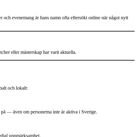
er och evenemang är hans namn ofta eftersökt online när något nytt
cher eller mästerskap har varit aktuella.
alt och lokalt:
 på — även om personerna inte är aktiva i Sverige.
medial uppmärksamhet.