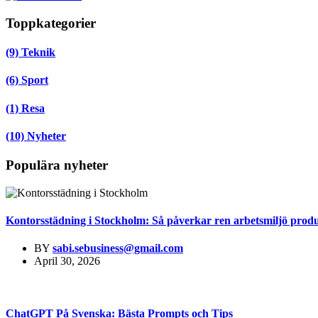
Toppkategorier
(9)
Teknik
(6)
Sport
(1)
Resa
(10)
Nyheter
Populära nyheter
Kontorsstädning i Stockholm: Så påverkar ren arbetsmiljö produk
BY
sabi.sebusiness@gmail.com
April 30, 2026
ChatGPT På Svenska: Bästa Prompts och Tips