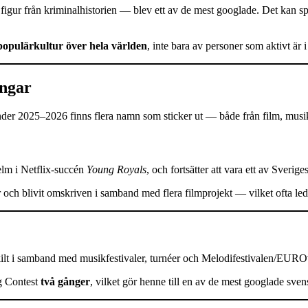
ur från kriminalhistorien — blev ett av de mest googlade. Det kan speg
 populärkultur över hela världen
, inte bara av personer som aktivt är 
ingar
nder 2025–2026 finns flera namn som sticker ut — både från film, musik, 
elm i Netflix-succén
Young Royals
, och fortsätter att vara ett av Sveri
och blivit omskriven i samband med flera filmprojekt — vilket ofta lede
skilt i samband med musikfestivaler, turnéer och Melodifestivalen/EURO
ng Contest
två gånger
, vilket gör henne till en av de mest googlade svensk